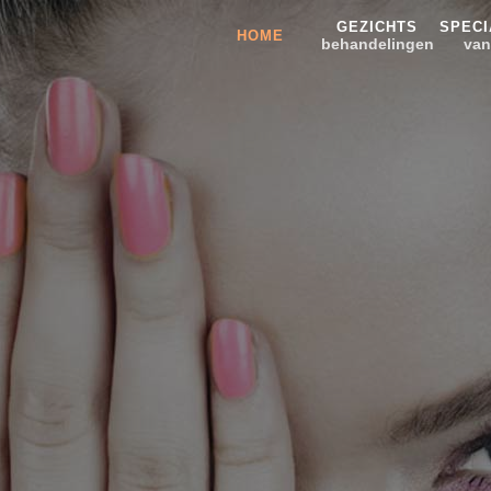
GEZICHTS
SPECI
HOME
behandelingen
van